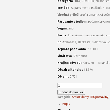
Kategória :
BIO, DEMETER, nízkohistam
Metóda
:
Appassimento (sušenie hrozn
Vhodná príležitosť
:
romantická večera
Párovanie s jedlom
:
pečené červené 
Vegan
:
áno
Farba
:
Intenzívna tmavočervená
Aroma
Chuť
:
Bohatá, sladkastá, s dlhotrvaj
Teplota podávania
: 16-18 C
Vinárstvo :
Zeropuro
Krajina pôvodu :
Abruzzo – Taliansk
Obsah alkoholu :
14,5 %
Objem :
0,75 l
množstvo
Oscurae,
biodynamické
Pridať do košíka
červené
Kategórie:
Antioxidanty
,
BIOpotraviny
,
suché
Popis
víno
0,75l