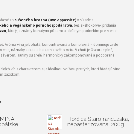
robené zo
sušeného hrozna (uve appassite)
v súlade s
kého a vegánskeho poľnohospodárstva
, bez akéhokoľvek pridania
zzo
, ktorý je známy bohatými pôdami a ideálnym podnebím pre zrenie
ové. Aróma vína je bohatá, koncentrovaná a komplexná – dominujú zrelé
korenie, náznaky kakaa a balzamikového octu. V chuti je Oscurae plné,
ým záverom. Taníny sú zrelé, harmonicky zakomponované a podporené
ckých vín s charakterom a je ideálnou voľbou pre tých, ktorí hľadajú víno
ým zážitkom.
y
EMINA
Horčica Starofrancúzska,
opátske
nepasterizovaná, 200g