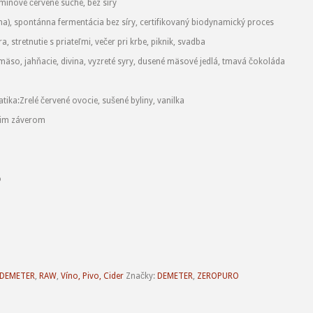
ínové červené suché, bez síry
a), spontánna fermentácia bez síry, certifikovaný biodynamický proces
, stretnutie s priateľmi, večer pri krbe, piknik, svadba
mäso, jahňacie, divina, vyzreté syry, dusené mäsové jedlá, tmavá čokoláda
tika
:
Zrelé červené ovocie, sušené byliny, vanilka
úcim záverom
o
DEMETER
,
RAW
,
Víno, Pivo, Cider
Značky:
DEMETER
,
ZEROPURO