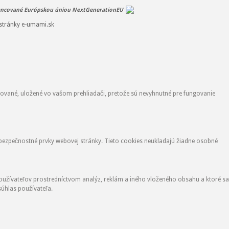
ancované Európskou úniou NextGenerationEU
stránky e-umami.sk
zované, uložené vo vašom prehliadači, pretože sú nevyhnutné pre fungovanie
 bezpečnostné prvky webovej stránky. Tieto cookies neukladajú žiadne osobné
oužívateľov prostredníctvom analýz, reklám a iného vloženého obsahu a ktoré sa
úhlas používateľa.