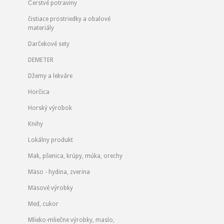
Čerstvé potraviny
čistiace prostriedky a obalové
materiály
Darčekové sety
DEMETER
Džemy a lekváre
Horčica
Horský výrobok
Knihy
Lokálny produkt
Mak, pšenica, krúpy, múka, orechy
Mäso - hydina, zverina
Mäsové výrobky
Med, cukor
Mlieko-mliečne výrobky, maslo,