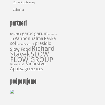
Zdravé potraviny
Zelenina
partneri
garos
garum
DEMETER
morska
Pannonhalma
Paška
sol
sol
presidio
Piran
Piran sol
Richard
Slow Food
Stávek
SLOW
FLOW GROUP
Vinárstvo
Tibetský kefír
Apátsági
ZEROPURO
podporujeme