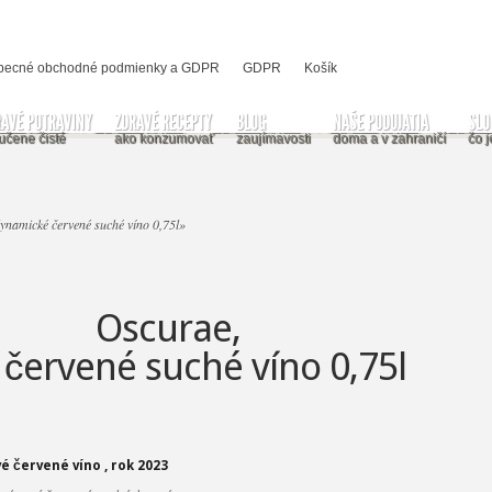
becné obchodné podmienky a GDPR
GDPR
Košík
RAVÉ POTRAVINY
ZDRAVÉ RECEPTY
BLOG
NAŠE PODUJATIA
SLO
učene čisté
ako konzumovať
zaujímavosti
doma a v zahraničí
čo j
ynamické červené suché víno 0,75l
»
Oscurae,
červené suché víno 0,75l
 červené víno , rok 2023