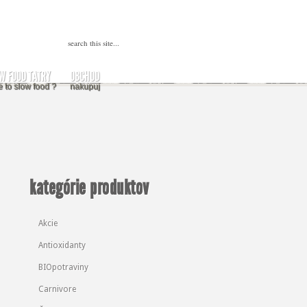
W FOOD TATRY
OBCHOD
e to slow food ?
nakupuj
kategórie produktov
Akcie
Antioxidanty
BIOpotraviny
Carnivore