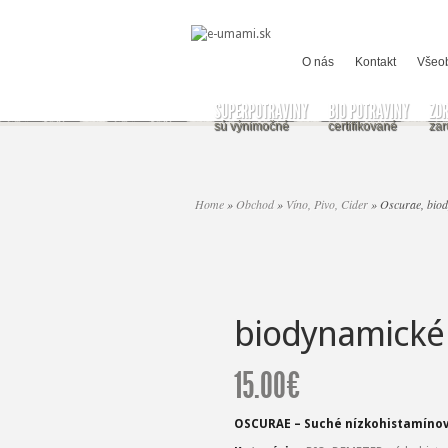
O nás
Kontakt
Všeo
SUPERPOTRAVINY
BIO POTRAVINY
ZD
sú výnimočné
certifikované
zar
Home
»
Obchod
»
Víno, Pivo, Cider
»
Oscurae, biod
biodynamické 
15.00
€
OSCURAE – Suché nízkohistamínové