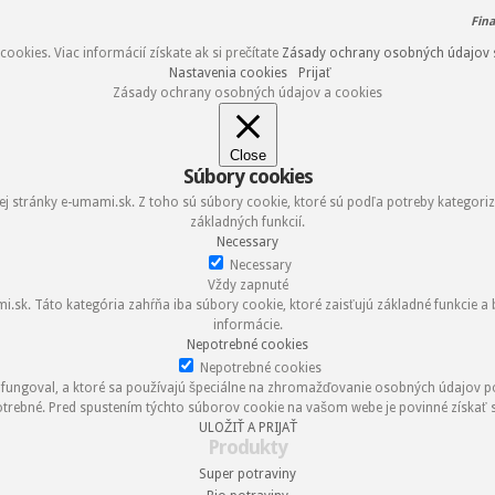
Fin
okies. Viac informácií získate ak si prečítate
Zásady ochrany osobných údajov 
Nastavenia cookies
Prijať
Zásady ochrany osobných údajov a cookies
Close
Súbory cookies
 stránky e-umami.sk. Z toho sú súbory cookie, ktoré sú podľa potreby kategori
základných funkcií.
Necessary
Necessary
Vždy zapnuté
k. Táto kategória zahŕňa iba súbory cookie, ktoré zaisťujú základné funkcie a
informácie.
Nepotrebné cookies
Nepotrebné cookies
 fungoval, a ktoré sa používajú špeciálne na zhromažďovanie osobných údajov p
trebné. Pred spustením týchto súborov cookie na vašom webe je povinné získať s
ULOŽIŤ A PRIJAŤ
Produkty
Super potraviny