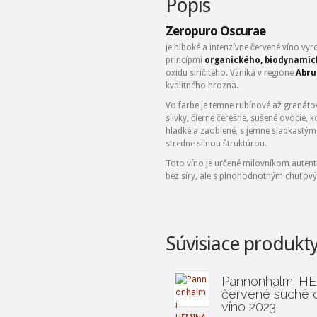
Popis
Zeropuro Oscurae
je hlboké a intenzívne červené víno vy
princípmi
organického, biodynamic
oxidu siričitého. Vzniká v regióne
Abru
kvalitného hrozna.
Vo farbe je temne rubínové až granát
slivky, čierne čerešne, sušené ovocie, 
hladké a zaoblené, s jemne sladkast
stredne silnou štruktúrou.
Toto víno je určené milovníkom autenti
bez síry, ale s plnohodnotným chuťov
Súvisiace produkt
Pannonhalmi H
červené suché 
víno 2023