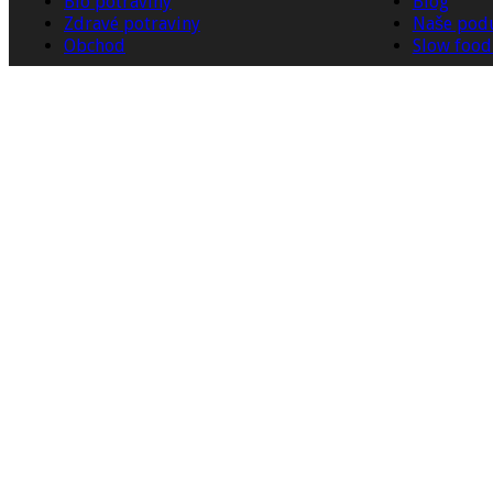
Bio potraviny
Blog
Zdravé potraviny
Naše podu
Obchod
Slow food