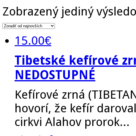
Zobrazený jediný výsled
15.00
€
Tibetské kefírové z
NEDOSTUPNÉ
Kefírové zrná (TIBE
hovorí, že kefír darov
cirkvi Alahov prorok...