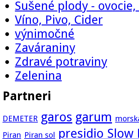
Sušené plody - ovocie, 
Víno, Pivo, Cider
výnimočné
Zaváraniny
Zdravé potraviny
Zelenina
Partneri
garos
garum
DEMETER
morska
presidio Slow
Piran
Piran sol