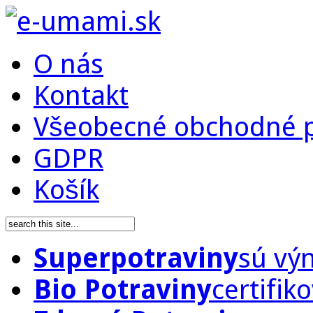
O nás
Kontakt
Všeobecné obchodné 
GDPR
Košík
Superpotraviny
sú vý
Bio Potraviny
certifik