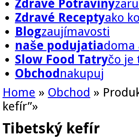
Zdravé Potraviny
zaru
Zdravé Recepty
ako k
Blog
zaujímavosti
naše podujatia
doma a
Slow Food Tatry
čo je
Obchod
nakupuj
Home
»
Obchod
»
Produk
kefír”
»
Tibetský kefír