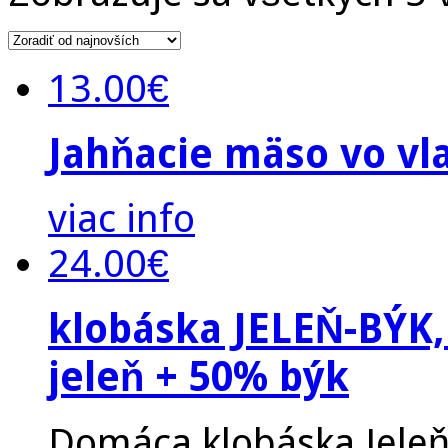
13.00
€
Jahňacie mäso vo vla
viac info
24.00
€
klobáska JELEŇ-BÝK
jeleň + 50% býk
Domáca klobáska Jele