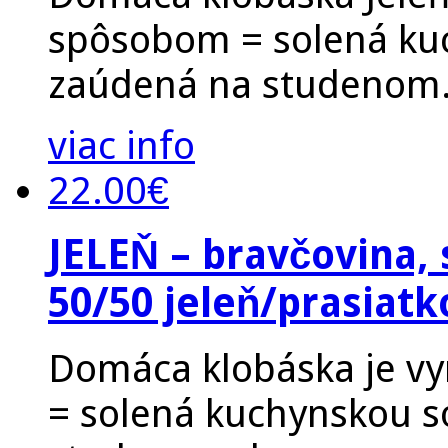
spôsobom = solená ku
zaúdená na studenom.
viac info
22.00
€
JELEŇ – bravčovina,
50/50 jeleň/prasiatk
Domáca klobáska je v
= solená kuchynskou s