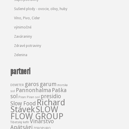
Sušené plody - ovocie, olivy, huby
Víno, Pivo, Cider
výnimočné
Zaváraniny
Zdravé potraviny
Zelenina
partneri
garos
garum
DEMETER
morska
Pannonhalma
Paška
sol
sol
presidio
Piran
Piran sol
Richard
Slow Food
Stávek
SLOW
FLOW GROUP
Vinárstvo
Tibetský kefír
Apátsági
ZEROPURO