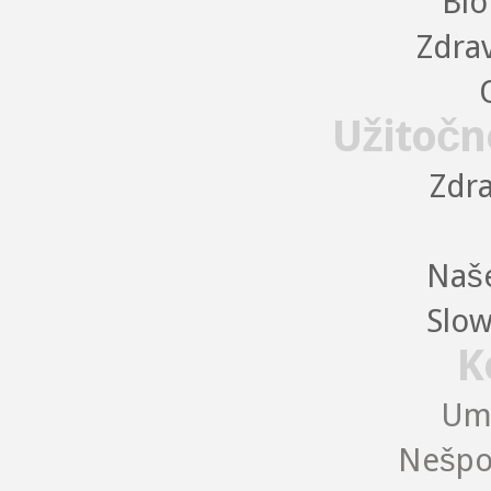
Bio
Zdra
Užitočn
Zdra
Naše
Slow
K
Uma
Nešpo