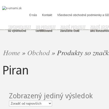
O nás
Kontakt
Všeobecné obchodné podmienky a G
SUPERPOTRAVINY
BIO POTRAVINY
ZDRAVÉ POTRAVINY
ZDRAVÉ RECEP
sú výnimočné
certifikované
zaručene čisté
ako konzumov
Home
»
Obchod
»
Produkty so znač
Piran
Zobrazený jediný výsledok