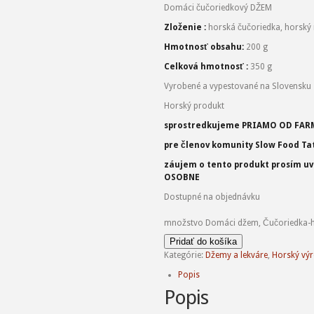
Domáci čučoriedkový DŽEM
Zloženie :
horská čučoriedka, horský 
Hmotnosť obsahu:
200 g
Celková hmotnosť :
350 g
Vyrobené a vypestované na Slovensku
Horský produkt
sprostredkujeme PRIAMO OD FA
pre členov komunity Slow Food Ta
záujem o tento produkt prosím uv
OSOBNE
Dostupné na objednávku
množstvo Domáci džem, Čučoriedka-
Pridať do košíka
Kategórie:
Džemy a lekváre
,
Horský vý
Popis
Popis