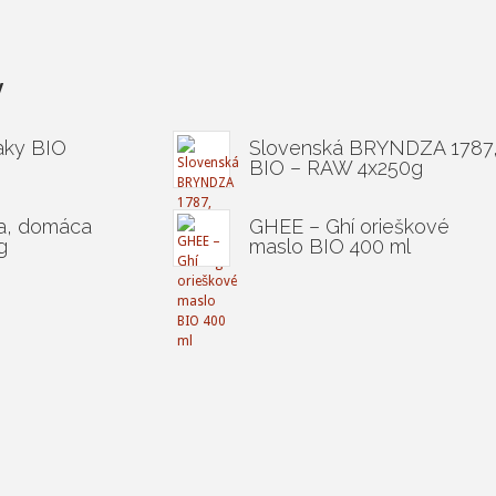
y
aky BIO
Slovenská BRYNDZA 1787
BIO – RAW 4x250g
a, domáca
GHEE – Ghí orieškové
g
maslo BIO 400 ml