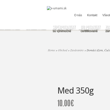
O nás
Kontakt
Všeo
SUPERPOTRAVINY
BIO POTRAVINY
ZD
sú výnimočné
certifikované
zar
Home
»
Obchod
»
Zaváraniny
»
Domáci džem, Čučo
Med 350g
10.00
€