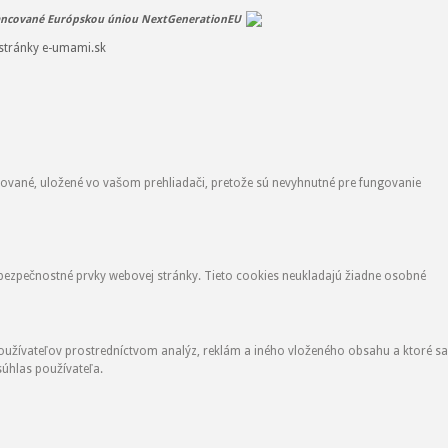
ancované Európskou úniou NextGenerationEU
stránky e-umami.sk
zované, uložené vo vašom prehliadači, pretože sú nevyhnutné pre fungovanie
 bezpečnostné prvky webovej stránky. Tieto cookies neukladajú žiadne osobné
oužívateľov prostredníctvom analýz, reklám a iného vloženého obsahu a ktoré sa
úhlas používateľa.