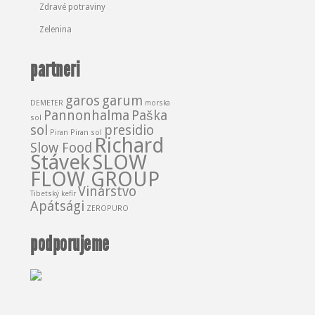
Zdravé potraviny
Zelenina
partneri
garos
garum
DEMETER
morska
Pannonhalma
Paška
sol
sol
presidio
Piran
Piran sol
Richard
Slow Food
Stávek
SLOW
FLOW GROUP
Vinárstvo
Tibetský kefír
Apátsági
ZEROPURO
podporujeme