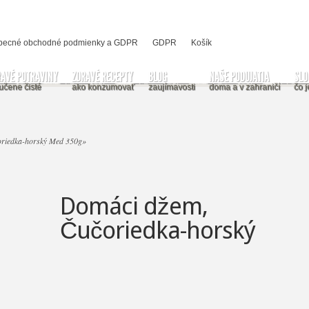
becné obchodné podmienky a GDPR
GDPR
Košík
RAVÉ POTRAVINY
ZDRAVÉ RECEPTY
BLOG
NAŠE PODUJATIA
SLO
učene čisté
ako konzumovať
zaujímavosti
doma a v zahraničí
čo j
riedka-horský Med 350g
»
Domáci džem,
Čučoriedka-horský