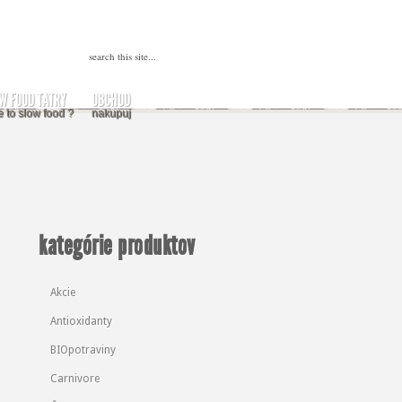
W FOOD TATRY
OBCHOD
e to slow food ?
nakupuj
kategórie produktov
Akcie
Antioxidanty
BIOpotraviny
Carnivore