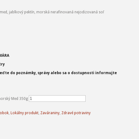
med, jablkový pektín, morská nerafinovaná nejodizovaná soľ
RMÁRA
try
eďte do poznámky, správy alebo sa o dostupnosti informujte
horský Med 350g
robok
,
Lokálny produkt
,
Zaváraniny
,
Zdravé potraviny