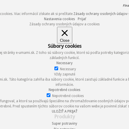
Fin
okies. Viac informácií získate ak si prečítate
Zásady ochrany osobných údajov 
Nastavenia cookies
Prijať
Zásady ochrany osobných údajov a cookies
Close
Súbory cookies
 stránky e-umami.sk. Z toho sú súbory cookie, ktoré sú podľa potreby kategori
základných funkcií.
Necessary
Necessary
Vždy zapnuté
k. Táto kategória zahŕňa iba súbory cookie, ktoré zaisťujú základné funkcie a
informácie.
Nepotrebné cookies
Nepotrebné cookies
 fungoval, a ktoré sa používajú špeciálne na zhromažďovanie osobných údajov p
trebné. Pred spustením týchto súborov cookie na vašom webe je povinné získať s
ULOŽIŤ A PRIJAŤ
Produkty
Super potraviny