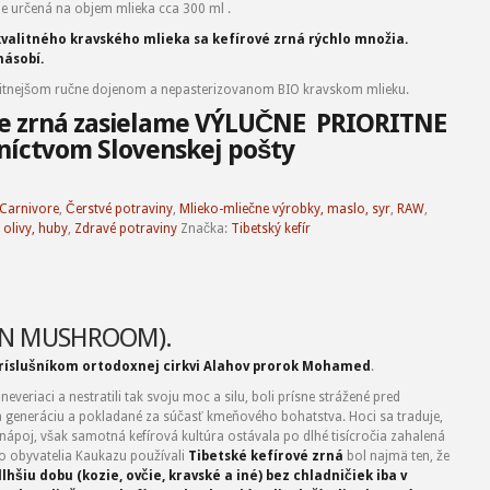
je určená na objem mlieka cca 300 ml .
í kvalitného kravského mlieka sa kefírové zrná rýchlo množia.
násobí.
litnejšom ručne dojenom a nepasterizovanom BIO kravskom mlieku.
ve zrná zasielame VÝLUČNE PRIORITNE
níctvom Slovenskej pošty
Carnivore
,
Čerstvé potraviny
,
Mlieko-mliečne výrobky, maslo, syr
,
RAW
,
 olivy, huby
,
Zdravé potraviny
Značka:
Tibetský kefír
TAN MUSHROOM).
ríslušníkom ortodoxnej cirkvi
Al
ahov prorok Mohamed
.
everiaci a nestratili tak svoju moc a silu, boli prísne strážené pred
a generáciu a pokladané za súčasť kmeňového bohatstva. Hoci sa traduje,
nápoj, však samotná kefírová kultúra ostávala po dlhé tisícročia zahalená
 obyvatelia Kaukazu používali
Tibetské kefírové zrná
bol najmä ten, že
šiu dobu (kozie, ovčie, kravské a iné) bez chladničiek iba v