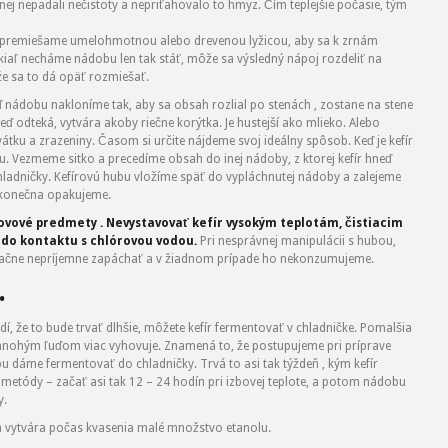
nej nepadali nečistoty a nepriťahovalo to hmyz. Čím teplejšie počasie, tým
á premiešame umelohmotnou alebo drevenou lyžicou, aby sa k zrnám
iaľ necháme nádobu len tak stáť, môže sa výsledný nápoj rozdeliť na
ože sa to dá opäť rozmiešať.
ď nádobu nakloníme tak, aby sa obsah rozlial po stenách , zostane na stene
eď odteká, vytvára akoby riečne korýtka. Je hustejší ako mlieko. Alebo
vátku a zrazeniny. Časom si určite nájdeme svoj ideálny spôsob. Keď je kefír
u. Vezmeme sitko a precedíme obsah do inej nádoby, z ktorej kefír hneď
adničky. Kefírovú hubu vložíme späť do vypláchnutej nádoby a zalejeme
ekonečna opakujeme.
kovové predmety . Nevystavovať kefír vysokým teplotám, čistiacim
 do kontaktu s chlórovou vodou.
Pri nesprávnej manipulácii s hubou,
r začne nepríjemne zapáchať a v žiadnom prípade ho nekonzumujeme.
.
adí, že to bude trvať dlhšie, môžete kefír fermentovať v chladničke. Pomalšia
o mnohým ľuďom viac vyhovuje. Znamená to, že postupujeme pri príprave
u dáme fermentovať do chladničky. Trvá to asi tak týždeň , kým kefír
metódy – začať asi tak 12 – 24 hodín pri izbovej teplote, a potom nádobu
y.
sa vytvára počas kvasenia malé množstvo etanolu.