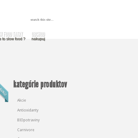
W FOOD TATRY
OBCHOD
e to slow food ?
nakupuj
kategórie produktov
Akcie
Antioxidanty
BIOpotraviny
Carnivore