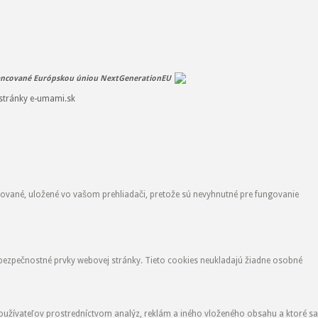
ancované Európskou úniou NextGenerationEU
stránky e-umami.sk
zované, uložené vo vašom prehliadači, pretože sú nevyhnutné pre fungovanie
 bezpečnostné prvky webovej stránky. Tieto cookies neukladajú žiadne osobné
oužívateľov prostredníctvom analýz, reklám a iného vloženého obsahu a ktoré sa