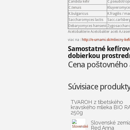
Candida kefir
C.pseudotropi
C.tenuis
Kluyveromyces
K.bulgaricus
K.fragilis / m
Saccharomyces lactis
Sacc.carlsber
Debaryomyces hansenii
Zygosaccharo
Acetobakterie Acetobakter aceti A.rase
viac na :
http://e-umami.sk/mliecny-ke
Samostatné kefíro
dobierkou prostred
Cena poštovného a
Súvisiace produkt
TVAROH z tibetského
kravského mlieka BIO 
250g
Slovenské zemi
Red Anna