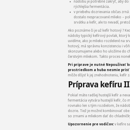
nádobu je potrebné zakryť, aby do 
rýchlejšia fermentácia.
v priebehu dozrievania občas zrn
dostalo nespracované mlieko – pok
srvátku a kefír, ale to nevadí, pret
Ako poznáme či je už kefír hotový ? Ke
nádoby typický kefírový povlak, ktorý k
uvidíme, ako je mlieko rozdelené na sr
hotový, má správnu konzistenciu i vôň
skonzumujeme alebo ho uložíme do chl
čerstvým mliekom. Takto proces non
Pri príprave je nutné Nepoužívať 
prostriedkom a huba nesmie prísť
môže dôjsť k jej znehodnoteniu, kefí
Príprava kefíru II
Pokiaľ máte radšej hustejší kefír a nev
fermentácia vytvára hustejší kefír, č
rovnako len s tým rozdielom, že nádob
dozrie. Tiež je možné kombinovať obe 
so zrnami a mliekom dať do chladničk
Upozornenie pre vodičov:
v kefíre 