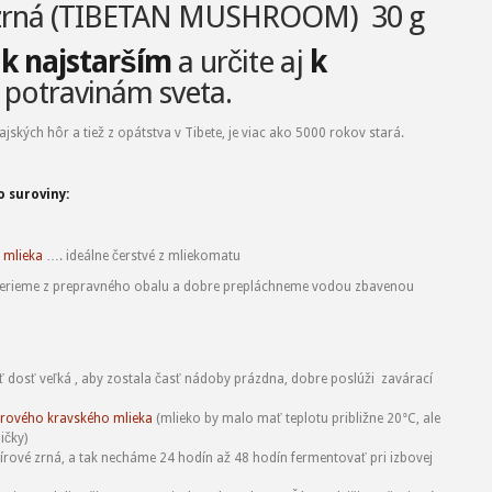
é zrná (TIBETAN MUSHROOM) 30 g
í
k najstarším
a určite aj
k
potravinám sveta.
ajských hôr a tiež z opátstva v Tibete, je viac ako 5000 rokov stará.
 suroviny:
 mlieka
…. ideálne čerstvé z mliekomatu
yberieme z prepravného obalu a dobre prepláchneme vodou zbavenou
ť dosť veľká , aby zostala časť nádoby prázdna, dobre poslúži zavárací
rového kravského mlieka
(mlieko by malo mať teplotu približne 20°C, ale
ičky)
írové zrná, a tak necháme 24 hodín až 48 hodín fermentovať pri izbovej