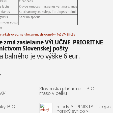
kalis
C.rancens
 lactis
Kluyveromyces marxianus var. marxianus
arxianus
Saccharomyces subsp. Torulopsis holmii
gensis
Sacc.unisporus
myces rouxii
ns
fir-a-kefirove-zrna-tibetan-mushroom/?v=7e2e743ffc3a
ve zrná zasielame VÝLUČNE PRIORITNE
níctvom Slovenskej pošty
 balného je vo výške 6 eur.
y
Slovenská jahňacina – BIO
RAW
mäso v celku
aky BIO
mladý ALPINISTA – zrejúci
horský syr do 3