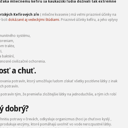
vďaka mliečnemu kefíru sa kaukazskí ľudia dožívali tak extrémne
etských Kefírových zŕn
( mliečne kvasenie ) má veľmi priaznivé účinky na
y boli
dokázané aj vedeckými štúdiami
. Priaznivé účinky kefíru, a jeho vplyvy
munitného systému,
horeniam,
om trakte,
i,
baktérií,
enosné civilizačné ochorenia.
osť a chuť.
vania potravín, ktorý umožňuje ľuďom získať všetky pozitívne látky z inak
ých potravín.
otravín tým, že premieňa zložitejšie látky na jednoduchšie, a tým ich robí
ký dobrý?
itiu potravy v črevách, odkysluje organizmus (hoci je chuťovo kyslý ,
 produkuje enzýmy, ktoré pomáhajú uvoľniť vo vode nerozpustné látky.