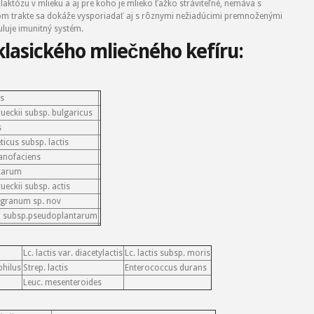
 laktózu v mlieku a aj pre koho je mlieko ťažko stráviteľné, nemáva s
om trakte sa dokáže vysporiadať aj s rôznymi nežiadúcimi premnoženými
uluje imunitný systém.
klasického mliečného kefíru:
is
rueckii subsp. bulgaricus
s
ticus subsp. lactis
ranofaciens
ntarum
ueckii subsp. actis
r granum sp. nov
i subsp.pseudoplantarum
Lc. lactis var. diacetylactis
Lc. lactis subsp. moris
philus
Strep. lactis
Enterococcus durans
Leuc. mesenteroides