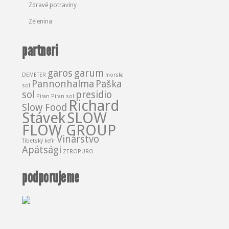
Zdravé potraviny
Zelenina
partneri
garos
garum
DEMETER
morska
Pannonhalma
Paška
sol
sol
presidio
Piran
Piran sol
Richard
Slow Food
Stávek
SLOW
FLOW GROUP
Vinárstvo
Tibetský kefír
Apátsági
ZEROPURO
podporujeme