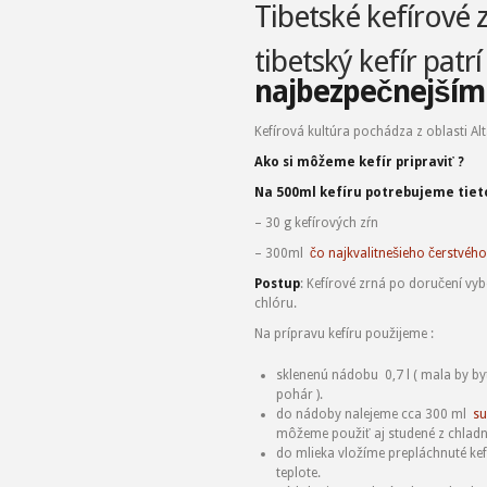
Tibetské kefírov
tibetský kefír patr
najbezpečnejším
Kefírová kultúra pochádza z oblasti Alt
Ako si môžeme kefír pripraviť ?
Na 500ml kefíru potrebujeme tieto
– 30 g kefírových zŕn
– 300ml
čo najkvalitnešieho čerstvého
Postup
: Kefírové zrná po doručení v
chlóru.
Na prípravu kefíru použijeme :
sklenenú nádobu 0,7 l ( mala by by
pohár ).
do nádoby nalejeme cca 300 ml
su
môžeme použiť aj studené z chladn
do mlieka vložíme prepláchnuté kef
teplote.