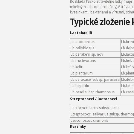
Rozkladá ťažko stráviteľné látky (napr.
mliečným kefírom problémy).V tráviac
kvasinkami, baktériami a vírusmi, stim
Typické zloženie 
Lactobacilli
Lb.acidophilus
Lb.brev
Lb.cellobiosus
Lb.delb
Lb.parakefir sp. nov
Lb.lacti
Lb.fructivorans
Lb.helve
Lb.kefiri
Lb.kefi
Lb.plantarum
Lb.pla
Lb.paracasei subsp. paracasei
Lb.delbr
Lb.hilgardii
Lb.kefi
Lb.casei subsp.rhamnosus
Lb.case
Streptococci / lactococci
Lactococci lactis subsp. lactis
Streptococci salivarius subsp. thermo
Leuconostoc cremoris
Kvasinky