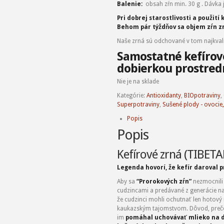
Balenie:
obsah zŕn min. 30 g . Dávka 
Pri dobrej starostlivosti a použit
Behom pár týždňov sa objem zŕn z
Naše zrná sú odchované v tom najkva
Samostatné kefíro
dobierkou prostred
Nie je na sklade
Kategórie:
Antioxidanty
,
BIOpotraviny
,
Superpotraviny
,
Sušené plody - ovocie,
Popis
Popis
Kefírové zrná (TIBE
Legenda hovorí, že kefír
daroval
p
Aby sa
“Prorokových zŕn”
nezmocnili n
cudzincami a predávané z generácie n
že cudzinci mohli ochutnať len hotový 
kaukazským tajomstvom. Dôvod, prečo
im
pomáhal uchovávať mlieko na dlh