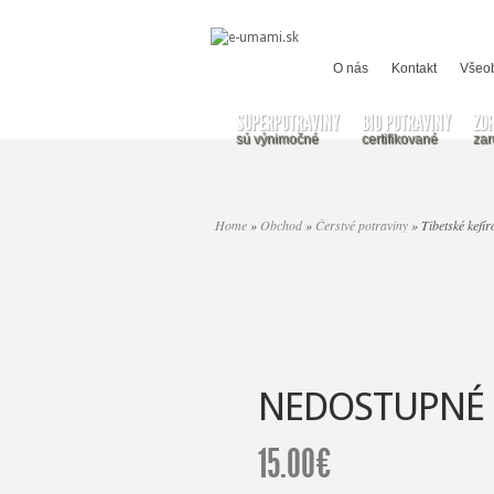
O nás
Kontakt
Všeo
SUPERPOTRAVINY
BIO POTRAVINY
ZD
sú výnimočné
certifikované
zar
Home
»
Obchod
»
Čerstvé potraviny
»
Tibetské ke
NEDOSTUPNÉ
15.00
€