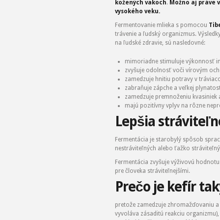
kožených vakoch
.
Možno aj práve 
vysokého veku.
Fermentovanie mlieka s pomocou
Tib
trávenie a ľudský organizmus. Výsledk
na ľudské zdravie, sú nasledovné:
mimoriadne stimuluje výkonnosť i
zvyšuje odolnosť voči vírovým oc
zamedzuje hnitiu potravy v tráviac
zabraňuje zápche a veľkej plynatost
zamedzuje premnoženiu kvasiniek a 
majú pozitívny vplyv na rôzne nepr
Lepšia stráviteľn
Fermentácia je starobylý spôsob spraco
nestráviteľných alebo ťažko stráviteľn
Fermentácia zvyšuje výživovú hodnotu p
pre človeka stráviteľnejšími.
Prečo je kefír ta
pretože zamedzuje zhromažďovaniu a hn
vyvoláva zásaditú reakciu organizmu),