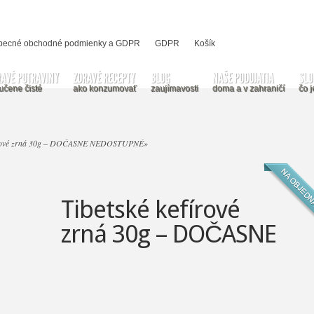
becné obchodné podmienky a GDPR
GDPR
Košík
RAVÉ POTRAVINY
ZDRAVÉ RECEPTY
BLOG
NAŠE PODUJATIA
SLO
učene čisté
ako konzumovať
zaujímavosti
doma a v zahraničí
čo j
fírové zrná 30g – DOČASNE NEDOSTUPNÉ
»
Tibetské kefírové
zrná 30g – DOČASNE