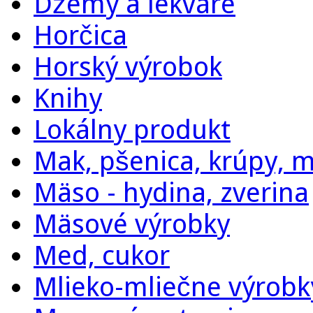
Džemy a lekváre
Horčica
Horský výrobok
Knihy
Lokálny produkt
Mak, pšenica, krúpy, 
Mäso - hydina, zverina
Mäsové výrobky
Med, cukor
Mlieko-mliečne výrobky