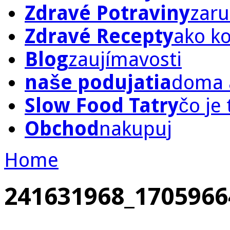
Zdravé Potraviny
zaru
Zdravé Recepty
ako k
Blog
zaujímavosti
naše podujatia
doma a
Slow Food Tatry
čo je
Obchod
nakupuj
Home
241631968_1705966