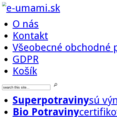
O nás
Kontakt
Všeobecné obchodné 
GDPR
Košík
Superpotraviny
sú vý
Bio Potraviny
certifik