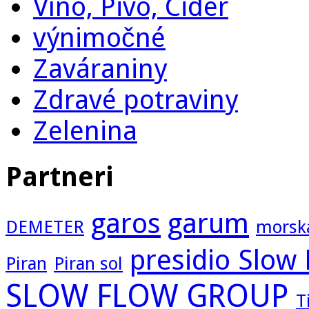
Víno, Pivo, Cider
výnimočné
Zaváraniny
Zdravé potraviny
Zelenina
Partneri
garos
garum
DEMETER
morska
presidio Slow
Piran
Piran sol
SLOW FLOW GROUP
T