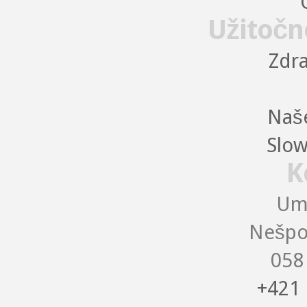
Užitočn
Zdra
Naše
Slow
K
Uma
Nešpo
058
+421 