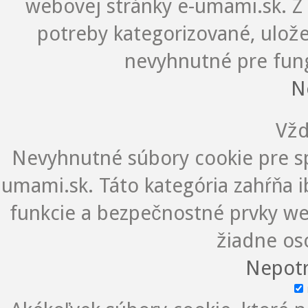
webovej stránky e-umami.sk. Z 
potreby kategorizované, ulož
nevyhnutné pre fung
N
Vžd
Nevyhnutné súbory cookie pre s
umami.sk. Táto kategória zahŕňa i
funkcie a bezpečnostné prvky we
žiadne os
Nepotr