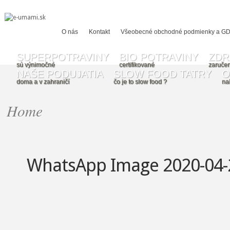
O nás
Kontakt
Všeobecné obchodné podmienky a G
SUPERPOTRAVINY
BIO POTRAVINY
ZDR
sú výnimočné
certifikované
zaručen
NAŠE PODUJATIA
SLOW FOOD TATRY
O
doma a v zahraničí
čo je to slow food ?
na
Home
WhatsApp Image 2020-04-2