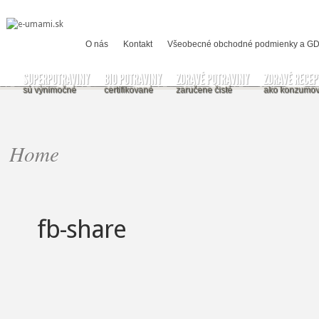
O nás
Kontakt
Všeobecné obchodné podmienky a G
SUPERPOTRAVINY
BIO POTRAVINY
ZDRAVÉ POTRAVINY
ZDRAVÉ RECEP
sú výnimočné
certifikované
zaručene čisté
ako konzumov
Home
fb-share