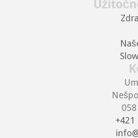
Užitočn
Zdra
Naše
Slow
K
Uma
Nešpo
058
+421 
info