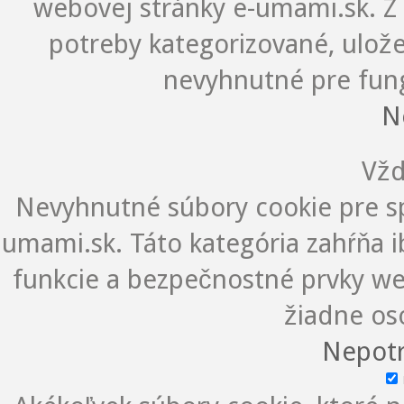
webovej stránky e-umami.sk. Z 
potreby kategorizované, ulož
nevyhnutné pre fung
N
Vžd
Nevyhnutné súbory cookie pre s
umami.sk. Táto kategória zahŕňa i
funkcie a bezpečnostné prvky we
žiadne os
Nepotr