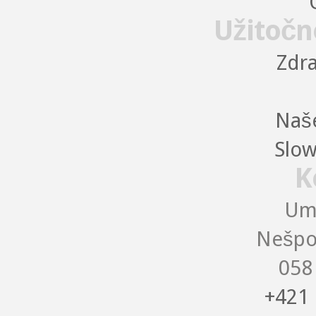
Užitočn
Zdra
Naše
Slow
K
Uma
Nešpo
058
+421 