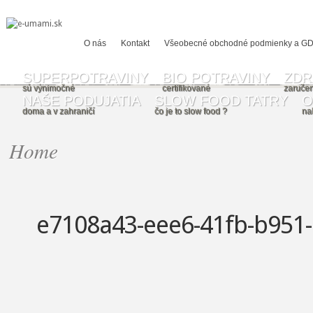
O nás
Kontakt
Všeobecné obchodné podmienky a G
SUPERPOTRAVINY
BIO POTRAVINY
ZDR
sú výnimočné
certifikované
zaručen
NAŠE PODUJATIA
SLOW FOOD TATRY
O
doma a v zahraničí
čo je to slow food ?
na
Home
e7108a43-eee6-41fb-b951